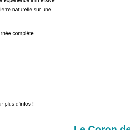
 une expérience immersive
pierre naturelle sur une
ournée complète
r plus d’infos !
Le Coron de