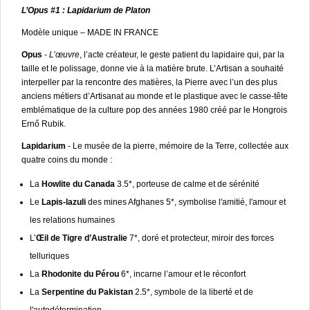
L’Opus #1 : Lapidarium de Platon
Modèle unique – MADE IN FRANCE
Opus
-
L’œuvre
, l’acte créateur, le geste patient du lapidaire qui, par la
taille et le polissage, donne vie à la matière brute. L’Artisan a souhaité
interpeller par la rencontre des matières, la Pierre avec l’un des plus
anciens métiers d’Artisanat au monde et le plastique avec le casse-tête
emblématique de la culture pop des années 1980 créé par le Hongrois
Ernő Rubik.
Lapidarium
- Le musée de la pierre, mémoire de la Terre, collectée aux
quatre coins du monde :
La
Howlite du Canada
3.5*, porteuse de calme et de sérénité
Le
Lapis-lazuli
des mines Afghanes 5*, symbolise l'amitié, l'amour et
les relations humaines
L’
Œil de Tigre d’Australie
7*, doré et protecteur, miroir des forces
telluriques
La
Rhodonite du Pérou
6*, incarne l’amour et le réconfort
La
Serpentine du Pakistan
2.5*, symbole de la liberté et de