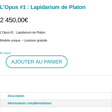
L’Opus #1 : Lapidarium de Platon
2 450,00
€
L’Opus #1 : Lapidarium de Platon
Modèle unique – Livraison gratuite
En stock
AJOUTER AU PANIER
quantité
de
L’Opus
#1
:
Lapidarium
de
Description
Platon
Informations complémentaires