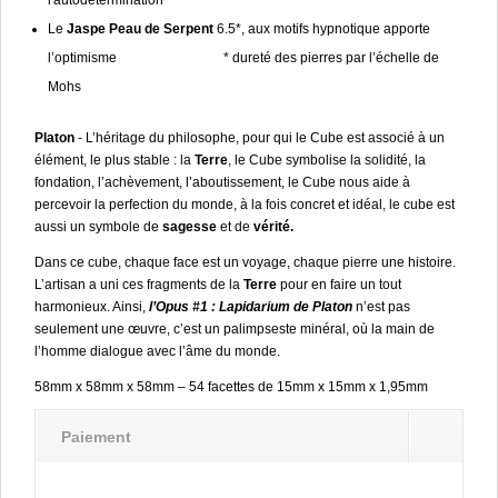
l'autodétermination
Le
Jaspe Peau de Serpent
6.5*, aux motifs hypnotique apporte
l’optimisme * dureté des pierres par l’échelle de
Mohs
Platon
- L’héritage du philosophe, pour qui le Cube est associé à un
élément, le plus stable : la
Terre
, le Cube symbolise la solidité, la
fondation, l’achèvement, l’aboutissement, le Cube nous aide à
percevoir la perfection du monde, à la fois concret et idéal, le cube est
aussi un symbole de
sagesse
et de
vérité.
Dans ce cube, chaque face est un voyage, chaque pierre une histoire.
L’artisan a uni ces fragments de la
Terre
pour en faire un tout
harmonieux. Ainsi,
l’Opus #1 : Lapidarium de Platon
n’est pas
seulement une œuvre, c’est un palimpseste minéral, où la main de
l’homme dialogue avec l’âme du monde.
58mm x 58mm x 58mm – 54 facettes de 15mm x 15mm x 1,95mm
Paiement