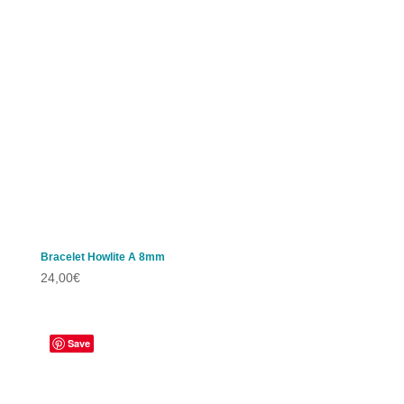
Bracelet Howlite A 8mm
24,00
€
Save