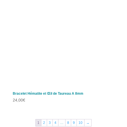
Bracelet Hématite et Œil de Taureau A 8mm
24,00
€
1
2
3
4
…
8
9
10
→