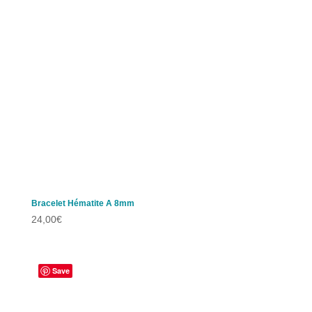
Bracelet Hématite A 8mm
24,00
€
Save