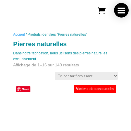
Accueil
/ Produits identifiés “Pierres naturelles”
Pierres naturelles
Dans notre fabrication, nous utilisons des pierres naturelles
exclusivement.
Trié
Affichage de 1–16 sur 149 résultats
par
prix
croissant
Save
Victime de son succès