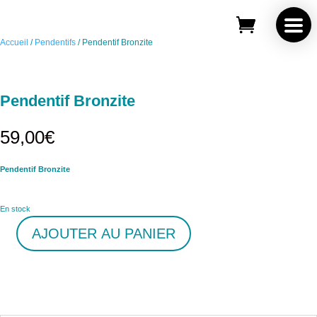
Save
Accueil
/
Pendentifs
/ Pendentif Bronzite
Pendentif Bronzite
59,00
€
Pendentif Bronzite
En stock
AJOUTER AU PANIER
quantité
de
Pendentif
Bronzite