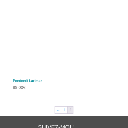
Pendentif Larimar
99,00
€
←
1
2
SUIVEZ-MOI !