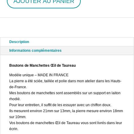
AJOUTER AU PANIER
quantité
de
Boutons
de
Manchettes
Œil
de
Description
Taureau
Informations complémentaires
Boutons de Manchettes Œil de Taureau
Modèle unique – MADE IN FRANCE
La pierre a été sciée, taillée et polie dans mon atelier dans les Hauts-
de-France.
Mes boutons de manchettes sont assemblés sur un support en laiton
rhodié.
Pour leur entretien, il suffit de les essuyer avec un chiffon doux.
Ils mesurent environ 21mm sur 13mm, la pierre mesure environ 18mm
sur 10mm.
Vos boutons de manchettes Œil de Taureau vous sont livrés dans leur
écrin.