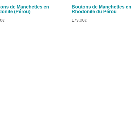
ons de Manchettes en
Boutons de Manchettes e
onite (Pérou)
Rhodonite du Pérou
00
€
179,00
€