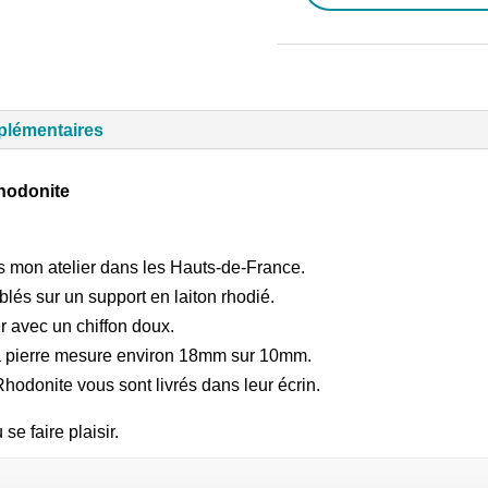
de
Boutons
de
Manchettes
plémentaires
rectangles
Rhodonite
hodonite
ans mon atelier dans les Hauts-de-France.
és sur un support en laiton rhodié.
yer avec un chiffon doux.
a pierre mesure environ 18mm sur 10mm.
odonite vous sont livrés dans leur écrin.
se faire plaisir.