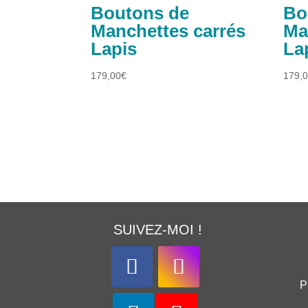
Boutons de
Bo
Manchettes carrés
Ma
Lapis
La
179,00
€
179,
SUIVEZ-MOI !
P