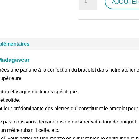
AJOUTER
de
Bracelet
Quartz
Rose
A
plémentaires
8mm
Madagascar
nées une par une à la confection du bracelet dans notre atelier 
supérieure.
don élastique multibrins spécifique.
et solide.
uleur prédominante des pierres qui constituent le bracelet pour 
rre pas, nous vous demandons de mesurer votre tour de poignet.
un mètre ruban, ficelle, etc.
t où vous porteriez une montre en suivant bien le contour de la 