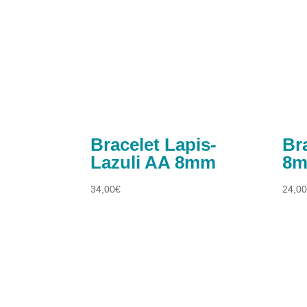
Bracelet Lapis-
Br
Lazuli AA 8mm
8
34,00
€
24,0