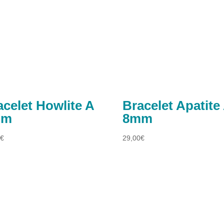
acelet Howlite A
Bracelet Apatite
mm
8mm
0
€
29,00
€